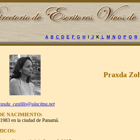
A
B
C
D
E
F
G
H
I
J
K
L
M
N
O
P
Q
R
Praxda Zo
raxda_castillo@ulacitpa.net
DE NACIMIENTO:
 1983 en la ciudad de Panamá.
ICOS: