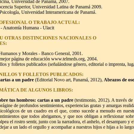
cina, Universidad de Panamá, 2007.
cencia Superior, Universidad Latina de Panamá 2009.
 Psicología, Universidad Interamericana de Panamá.
OFESIONAL O TRABAJO ACTUAL:
a - Anatomía Humana - Ulacit
 U OTRAS DISTINCIONES NACIONALES O
ES:
 Humanos y Morales - Banco General, 2001.
mejor página de educación www.telmeds.org, 2004.
llos y folletos publicados (señalándose género, editorial o imprenta, luga
NILLOS Y FOLLETOS PUBLICADOS:
artas a un padre
(Editorial Novo art, Panamá, 2012),
Abrazos de os
MÁTICA DE ALGUNOS LIBROS:
obre tus hombros: cartas a un padre
(testimonio, 2012
). A través de
rágine de profundos sentimientos, experiencias gratas y amargas realid
sicológicos de un cuadro en el que, como sucede a menudo en nuestr
ntimientos que todos abrigamos, y que nos obligan a reflexionar sob
lpea el rostro sentir, junto con la narradora, el anhelo, el desamparo y 
dejar a un lado el orgullo y acompañar a nuestros hijos e hijas a lo largo