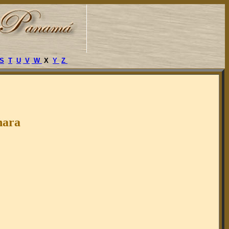
S
T
U
V
W
X
Y
Z
hara