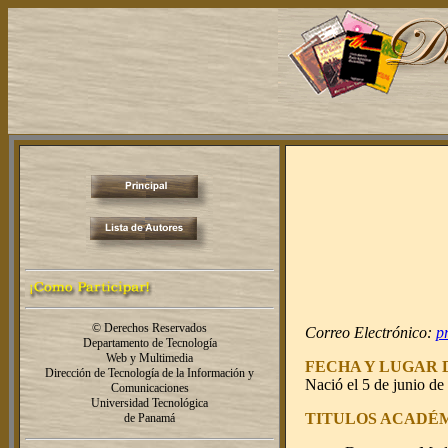
© Derechos Reservados
Correo Electrónico:
p
Departamento de Tecnología
Web y Multimedia
FECHA Y LUGAR 
Dirección de Tecnología de la Información y
Nació el 5 de junio de
Comunicaciones
Universidad Tecnológica
TITULOS ACADÉM
de Panamá