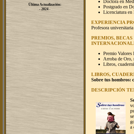
Doctora en Medi
Última Actualización:
Postgrado en Do
- 2024
-
Licenciatura en
EXPERIENCIA PR
Profesora universitari
PREMIOS, BECAS
INTERNACIONAL
Premio Valores
Arroba de Oro, 
Libros, cuaderni
LIBROS, CUADER
Sobre tus hombros: c
DESCRIPCIÓN TE
S
vo
p
se
go
a 